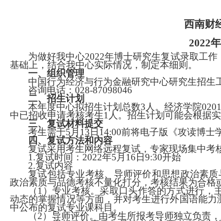
西南财
2022
年
为做好我中心
2022
年博士研究生复试录取工作
基础上，结合我中心实际情况，制定本细则。
一、组织管理
中国行为经济与行为金融研究中心研究生招生
咨询电话：
028-87098046
二、招生计划
本年度中心拟招生计划总数
3
人。经济学院
020
中已招收申请考核考生
1
人
。
招生计划可能会根据实
三、复试材料提交
考生
需于
5
月
13
日
14:00
前
将
电子版《攻读博士
四、复试
方法和
内容
复试采用考生网络远程复试，专家现场集中考
1.
复试时间
：
2022
年
5
月
16
日
9
:
3
0
开始
2.
复试内容
复试包括专业考核、导师评价和思想政治素质
政治素质与品德考核不量化打分，考核结果为合格
（
1
）专业考核。采取口头作答的方式进行，
动态的掌握情况等方面，并对考生进行外国语能力
中公布的复试专业课科目。
（
2
）导师评价。由考生所报考导师独立负责，