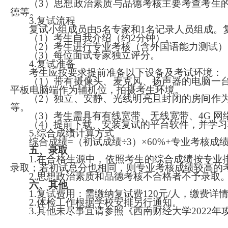
（
3
）思想政治素质与品德考核主要考查考生
德等。
3.
复试流程
复试小
组
成员
由
5
名专家和
1
名
记录人员
组成。
（
1
）考生自我介绍（约
2
分钟）。
（
2
）考生进行专业考核
（含
外
国语
能力测试
）
（
3
）每位面试专家独立评分。
4.
复试准备
考生应按要求提前准备以下设备及考试环境：
（
1
）
带有摄像头、麦克风、扬声器的电脑一
平板电脑
端作为
辅
机位，拍摄考生环境。
（
2
）
独立、安静、光线明亮且封闭的房间作
等。
（
3
）
考生需
具有
有线宽带、无线宽带、
4G
网
（
4
）
提前下载、安装复试的平台软件，并学习
5.
综合成绩计算方式
综合成绩
=
（初试成绩
÷3
）
×60%+
专业考核成
五
、录取
1.
在合格生源中，依照考生的综合成绩按专业
录取；若初试总分也相同，则专业考核成绩较高的
2.
思想政治素质和品德考核不合格者不予录取
六
、其他
1.
复试费用：需缴纳复试费
120
元
/
人，缴费详
2.
体检工作根据学校安排另行通知。
3.
其他未尽事宜请参照《西南财经大学
2022
年